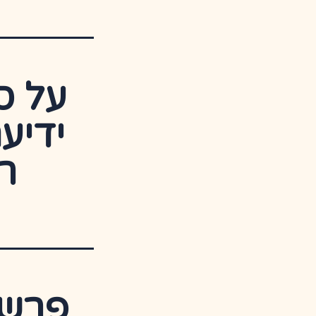
על ס
ידיע
ר
פרשי