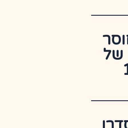
וסר
 של
דרן