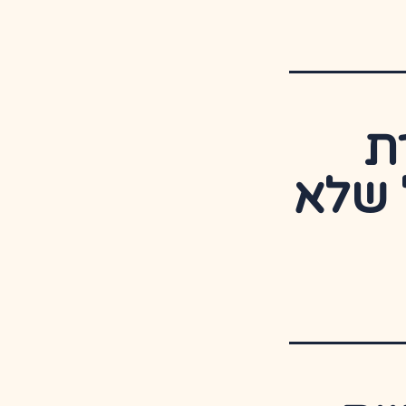
ת
 שלא