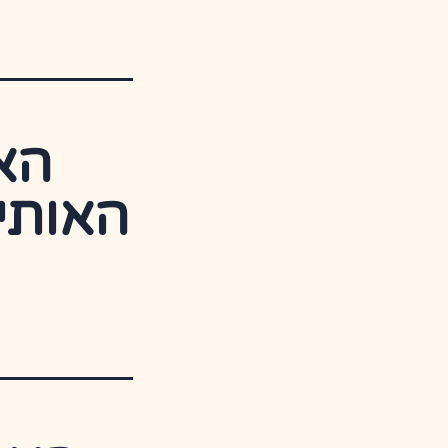
הא
האותי