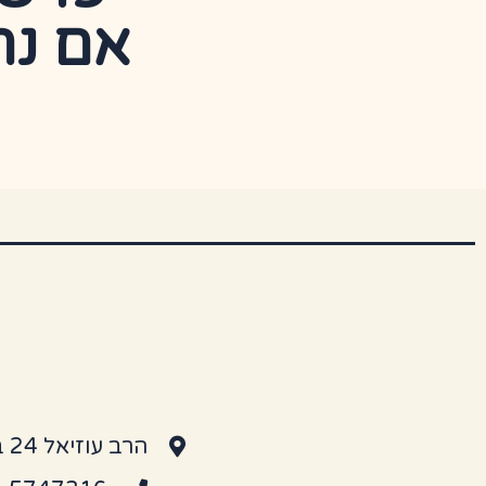
אם נח
הרב עוזיאל 24 בני ברק